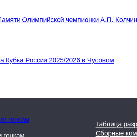
амяти Олимпийской чемпионки А.П. Колчин
па Кубка России 2025/2026 в Чусовом
Таблица раз
Сборные ком
 гонкам