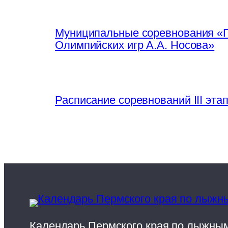
Муниципальные соревнования «П
Олимпийских игр А.А. Носова»
Расписание соревнований III эта
Календарь Пермского края по лыжным