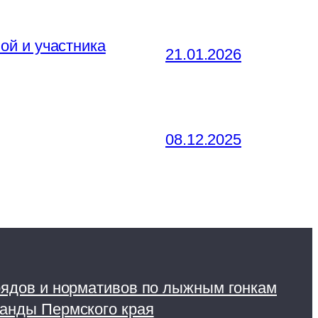
ой и участника
21.01.2026
08.12.2025
рядов и нормативов по лыжным гонкам
анды Пермского края