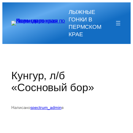
Перейти
ЛЫЖНЫЕ
к
ГОНКИ В
содержимому
ПЕРМСКОМ
КРАЕ
Кунгур, л/б
«Сосновый бор»
Написано
spectrum_admin
в