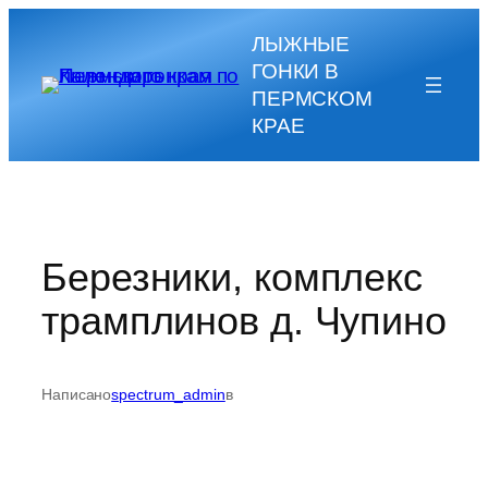
Перейти
ЛЫЖНЫЕ
к
ГОНКИ В
содержимому
ПЕРМСКОМ
КРАЕ
Березники, комплекс
трамплинов д. Чупино
Написано
spectrum_admin
в