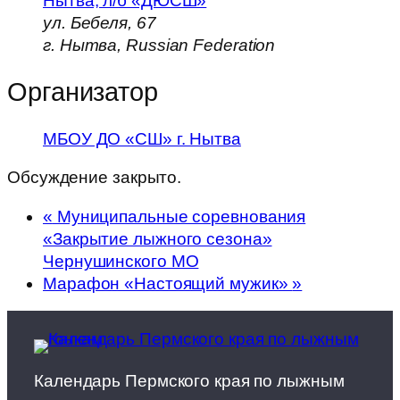
Нытва, л/б «ДЮСШ»
ул. Бебеля, 67
г. Нытва
,
Russian Federation
Организатор
МБОУ ДО «СШ» г. Нытва
Обсуждение закрыто.
«
Муниципальные соревнования
«Закрытие лыжного сезона»
Чернушинского МО
Марафон «Настоящий мужик»
»
Календарь Пермского края по лыжным