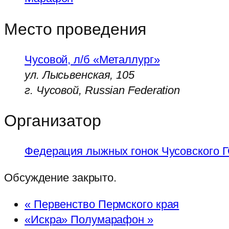
Место проведения
Чусовой, л/б «Металлург»
ул. Лысьвенская, 105
г. Чусовой
,
Russian Federation
Организатор
Федерация лыжных гонок Чусовского 
Обсуждение закрыто.
«
Первенство Пермского края
«Искра» Полумарафон
»